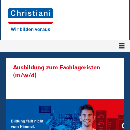
Ausbildung zum Fachlageristen
(m/w/d)