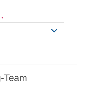
?
*
g-Team