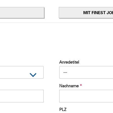
MIT FINEST J
Anredetitel
---
Nachname
*
PLZ