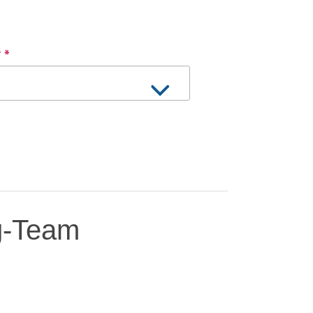
?
*
g-Team