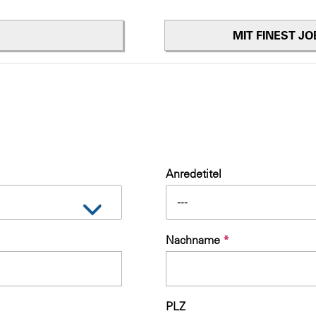
MIT FINEST J
Anredetitel
---
Nachname
*
PLZ