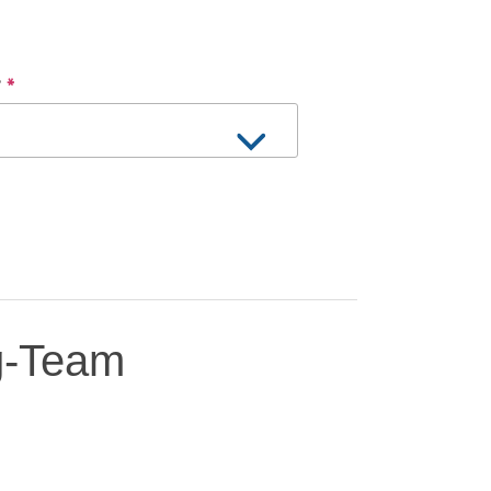
?
*
g-Team