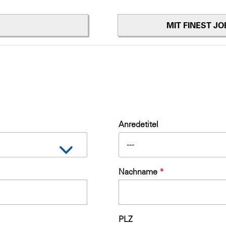
MIT FINEST J
Anredetitel
---
Nachname
*
PLZ