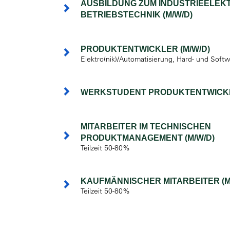
AUSBILDUNG ZUM INDUSTRIEELEKT
BETRIEBSTECHNIK (M/W/D)
PRODUKTENTWICKLER (M/W/D)
Elektro(nik)/Automatisierung, Hard- und Soft
WERKSTUDENT PRODUKTENTWICKL
MITARBEITER IM TECHNISCHEN
PRODUKTMANAGEMENT (M/W/D)
Teilzeit 50-80%
KAUFMÄNNISCHER MITARBEITER (M
Teilzeit 50-80%