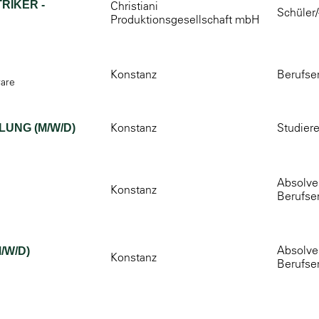
RIKER -
Christiani
Schüler/
Produktionsgesellschaft mbH
Konstanz
Berufse
ware
Konstanz
Studier
UNG (M/W/D)
Absolven
Konstanz
Berufse
Absolven
/W/D)
Konstanz
Berufse