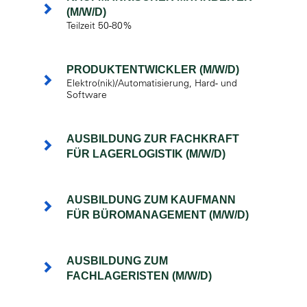
(M/W/D)
Teilzeit 50-80%
PRODUKTENTWICKLER (M/W/D)
Elektro(nik)/Automatisierung, Hard- und
Software
AUSBILDUNG ZUR FACHKRAFT
FÜR LAGERLOGISTIK (M/W/D)
AUSBILDUNG ZUM KAUFMANN
FÜR BÜROMANAGEMENT (M/W/D)
AUSBILDUNG ZUM
FACHLAGERISTEN (M/W/D)