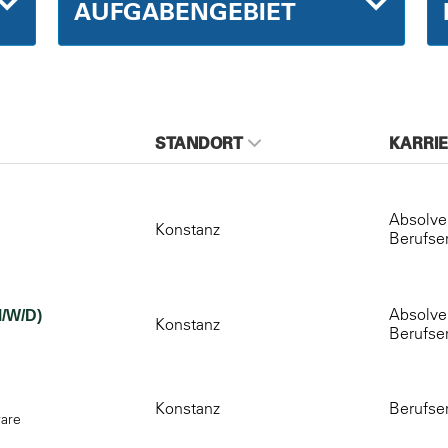
AUFGABENGEBIET
STANDORT
KARRIE
Absolven
Konstanz
Berufse
Absolven
/W/D)
Konstanz
Berufse
Konstanz
Berufse
ware