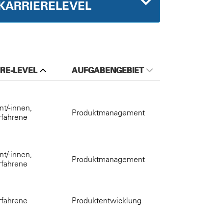
KARRIERELEVEL
RE-LEVEL
AUFGABENGEBIET
t/-innen,
Produktmanagement
rfahrene
t/-innen,
Produktmanagement
rfahrene
rfahrene
Produktentwicklung