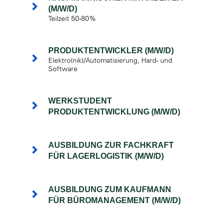
(M/W/D)
Teilzeit 50-80%
PRODUKTENTWICKLER (M/W/D)
Elektro(nik)/Automatisierung, Hard- und
Software
WERKSTUDENT
PRODUKTENTWICKLUNG (M/W/D)
AUSBILDUNG ZUR FACHKRAFT
FÜR LAGERLOGISTIK (M/W/D)
AUSBILDUNG ZUM KAUFMANN
FÜR BÜROMANAGEMENT (M/W/D)