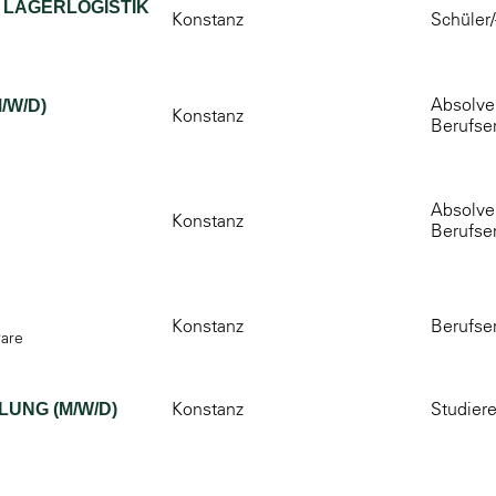
 LAGERLOGISTIK
Konstanz
Schüler/
Absolven
/W/D)
Konstanz
Berufse
Absolven
Konstanz
Berufse
Konstanz
Berufse
ware
Konstanz
Studier
UNG (M/W/D)