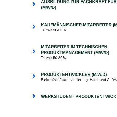
AUSBILDUNG ZUR FACHKRAFT FÜR
(M/W/D)
KAUFMÄNNISCHER MITARBEITER (M
Teilzeit 50-80%
MITARBEITER IM TECHNISCHEN
PRODUKTMANAGEMENT (M/W/D)
Teilzeit 50-80%
PRODUKTENTWICKLER (M/W/D)
Elektro(nik)/Automatisierung, Hard- und Soft
WERKSTUDENT PRODUKTENTWICKL