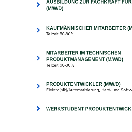
AUSBILDUNG ZUR FACHKRAFT FÜR
(M/W/D)
KAUFMÄNNISCHER MITARBEITER (M
Teilzeit 50-80%
MITARBEITER IM TECHNISCHEN
PRODUKTMANAGEMENT (M/W/D)
Teilzeit 50-80%
PRODUKTENTWICKLER (M/W/D)
Elektro(nik)/Automatisierung, Hard- und Soft
WERKSTUDENT PRODUKTENTWICKL