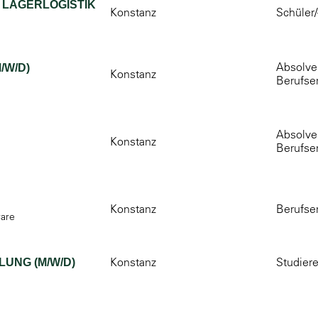
 LAGERLOGISTIK
Konstanz
Schüler/
Absolven
/W/D)
Konstanz
Berufse
Absolven
Konstanz
Berufse
Konstanz
Berufse
ware
Konstanz
Studier
UNG (M/W/D)